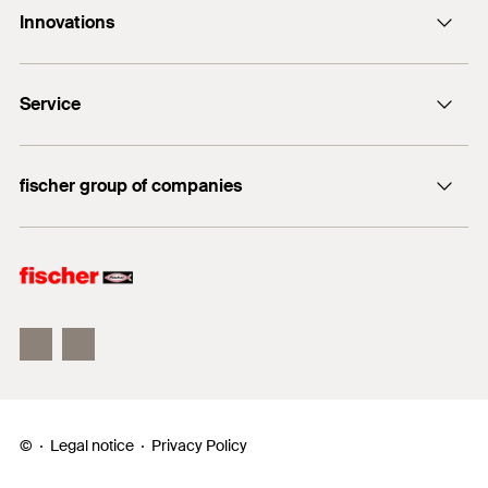
Innovations
E-Mail
DuoLine
Service
Bolt anchor FAZ II Plus
UltraCut FBS II
FiXperience
fischer group of companies
fischer Consulting
fischertechnik
Electronic Solutions
©
Legal notice
Privacy Policy