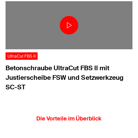
UltraCut FBS II
Betonschraube UltraCut FBS II mit
Justierscheibe FSW und Setzwerkzeug
SC-ST
Die Vorteile im Überblick